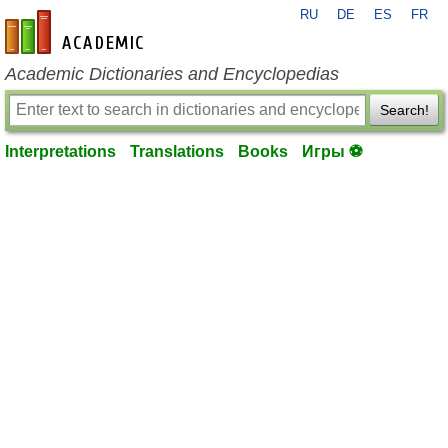
RU
DE
ES
FR
en-academic.com
Academic Dictionaries and Encyclopedias
Search!
Interpretations
Translations
Books
Игры ⚽