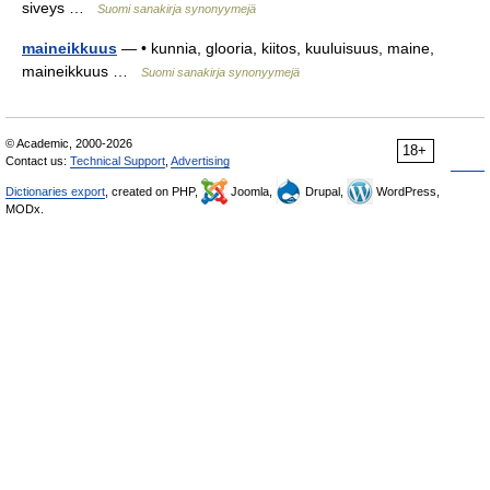
siveys …
Suomi sanakirja synonyymejä
maineikkuus
— • kunnia, glooria, kiitos, kuuluisuus, maine,
maineikkuus …
Suomi sanakirja synonyymejä
© Academic, 2000-2026
18+
Contact us:
Technical Support
,
Advertising
Dictionaries export
, created on PHP,
Joomla,
Drupal,
WordPress,
MODx.