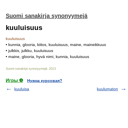
Suomi sanakirja synonyymejä
kuuluisuus
kuuluisuus
• kunnia, glooria, kiitos, kuuluisuus, maine, maineikkuus
• julkkis, julkku, kuuluisuus
• maine, glooria, hyvä nimi, kunnia, kuuluisuus
Suomi sanakirja synonyymejä
.
2013
.
Игры ⚽
Нужна курсовая?
kuuluisa
kuulumaton