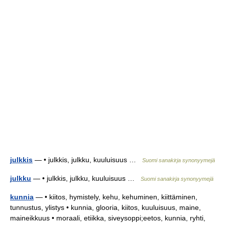
julkkis
— • julkkis, julkku, kuuluisuus …
Suomi sanakirja synonyymejä
julkku
— • julkkis, julkku, kuuluisuus …
Suomi sanakirja synonyymejä
kunnia
— • kiitos, hymistely, kehu, kehuminen, kiittäminen,
tunnustus, ylistys • kunnia, glooria, kiitos, kuuluisuus, maine,
maineikkuus • moraali, etiikka, siveysoppi;eetos, kunnia, ryhti,